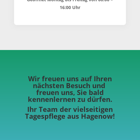
16:00 Uhr
Wir freuen uns auf Ihren
nächsten Besuch und
freuen uns, Sie bald
kennenlernen zu dürfen.
Ihr Team der vielseitigen
Tagespflege aus Hagenow!