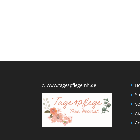
© www.tagespflege-nh.de
H
St
Ve
Ak
An