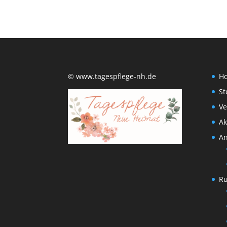
© www.tagespflege-nh.de
H
St
Ve
Ak
An
R